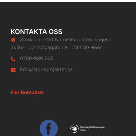
KONTAKTA OSS
Storkprojektet Naturskyddsföreningen i
Skåne | Järnvägsgatan 8 | 243 30 Höör
0709-980 225
info@storkprojektet.se
Fler Kontakter