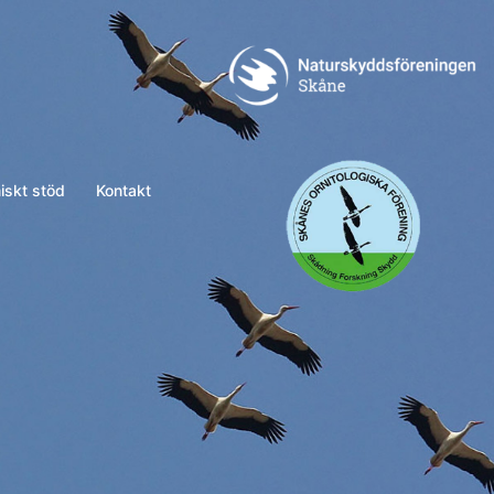
naturskydd
skof
skt stöd
Kontakt