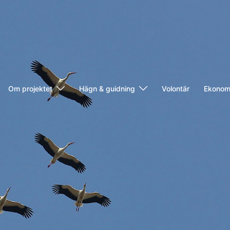
Om projektet
Hägn & guidning
Volontär
Ekonomi