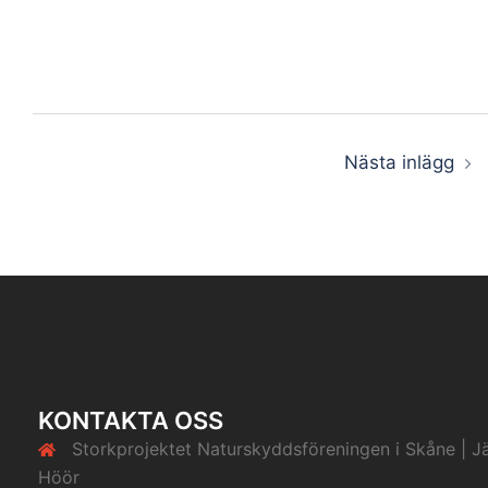
Inläggsnavigering
Nästa inlägg
KONTAKTA OSS
Storkprojektet Naturskyddsföreningen i Skåne | J
Höör