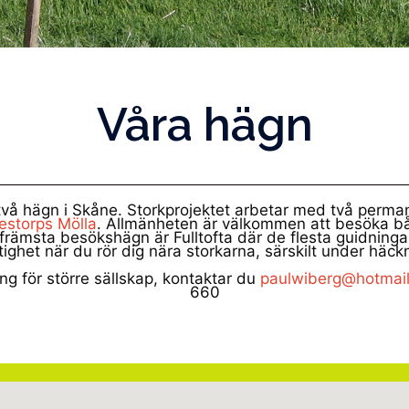
Våra hägn
 två hägn i Skåne. Storkprojektet arbetar med två perma
storps Mölla
. Allmänheten är välkommen att besöka 
t främsta besökshägn är Fulltofta där de flesta guidninga
ktighet när du rör dig nära storkarna, särskilt under häck
ng för större sällskap, kontaktar du
paulwiberg@hotmai
660