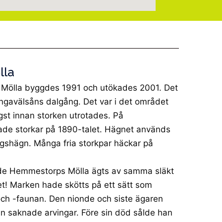
lla
Mölla byggdes 1991 och utökades 2001. Det
lingavälsåns dalgång. Det var i det området
ngst innan storken utrotades. På
de storkar på 1890-talet. Hägnet används
gshägn. Många fria storkpar häckar på
de Hemmestorps Mölla ägts av samma släkt
t! Marken hade skötts på ett sätt som
ch -faunan. Den nionde och siste ägaren
n saknade arvingar. Före sin död sålde han