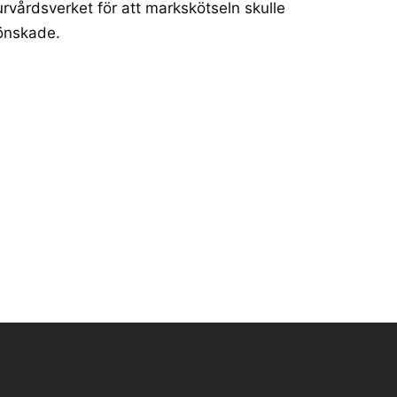
turvårdsverket för att markskötseln skulle
 önskade.