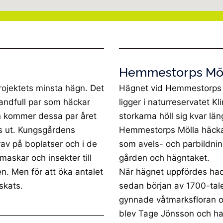
Hemmestorps Mö
rojektets minsta hägn. Det
Hägnet vid Hemmestorps 
handfull par som häckar
ligger i naturreservatet K
n kommer dessa par året
storkarna höll sig kvar lä
as ut. Kungsgårdens
Hemmestorps Mölla häcka
av på boplatser och i de
som avels- och parbildnin
askar och insekter till
gården och hägntaket.
n. Men för att öka antalet
När hägnet uppfördes ha
skats.
sedan början av 1700-tale
gynnade våtmarksfloran o
blev Tage Jönsson och ha