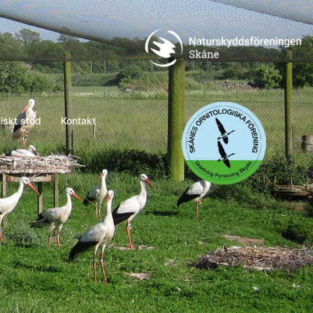
naturskydd
skof
skt stöd
Kontakt