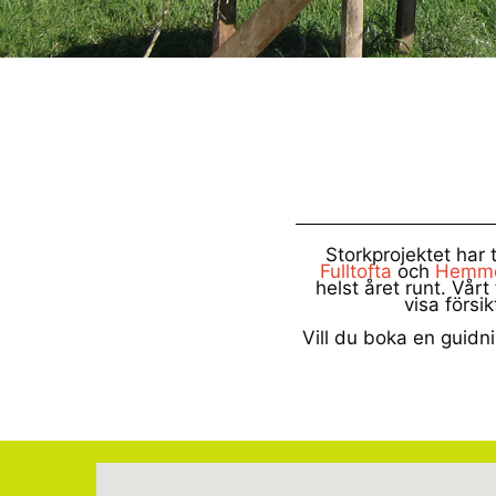
Storkprojektet har
Fulltofta
och
Hemme
helst året runt. Vår
visa försi
Vill du boka en guidni