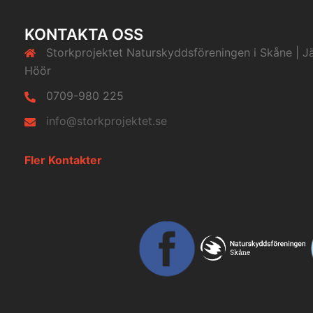
KONTAKTA OSS
Storkprojektet Naturskyddsföreningen i Skåne | J
Höör
0709-980 225
info@storkprojektet.se
Fler Kontakter