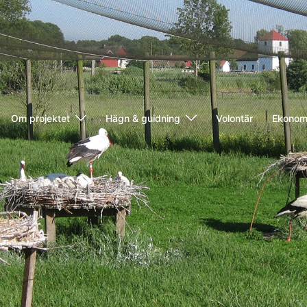
Om projektet
Hägn & guidning
Volontär
Ekonomi