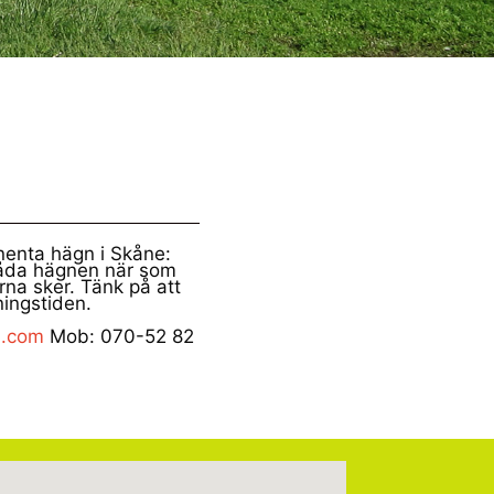
nenta hägn i Skåne:
båda hägnen när som
rna sker. Tänk på att
ningstiden.
l.com
Mob: 070-52 82