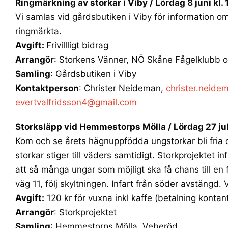
Ringmärkning av storkar i Viby /
Lördag 8 juni kl. 
Vi samlas vid gårdsbutiken i Viby för information om 
ringmärkta.
Avgift:
Frivillligt bidrag
Arrangör
: Storkens Vänner, NÖ Skåne Fågelklubb o
Samling
: Gårdsbutiken i Viby
Kontaktperson
: Christer Neideman,
christer.neid
evertvalfridsson4@gmail.com
Storksläpp vid Hemmestorps Mölla
/ Lördag 27 jul
Kom och se årets hägnuppfödda ungstorkar bli fria o
storkar stiger till väders samtidigt. Storkprojektet 
att så många ungar som möjligt ska få chans till en f
väg 11, följ skyltningen. Infart från söder avstängd.
Avgift:
120 kr
f
ör vuxna inkl kaffe (betalning kontant
Arrangör
: Storkprojektet
Samling
: Hemmestorps Mölla, Veberöd