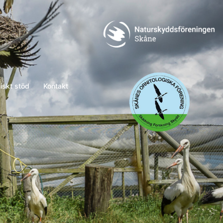
naturskydd
skof
skt stöd
Kontakt