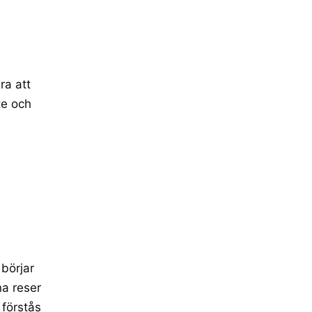
ra att
te och
börjar
na reser
 förstås