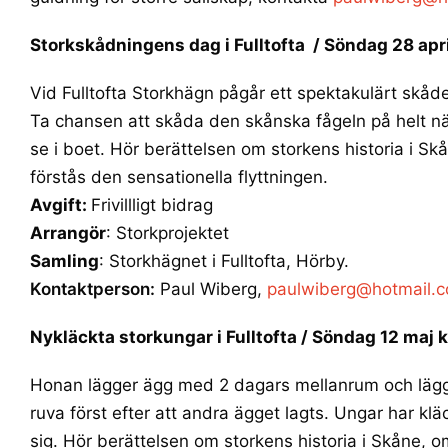
Storkskådningens dag i Fulltofta
/
Söndag 28 april
Vid Fulltofta Storkhägn pågår ett spektakulärt sk
Ta chansen att skåda den skånska fågeln på helt när
se i boet. Hör berättelsen om storkens historia i S
förstås den sensationella flyttningen.
Avgift:
Frivillligt bidrag
Arrangör
: Storkprojektet
Samling
: Storkhägnet i Fulltofta, Hörby.
Kontaktperson:
Paul Wiberg,
paulwiberg@hotmail.
Nykläckta storkungar i Fulltofta /
Söndag 12 maj k
Honan lägger ägg med 2 dagars mellanrum och lägger
ruva först efter att andra ägget lagts. Ungar har kl
sig. Hör berättelsen om storkens historia i Skåne, 