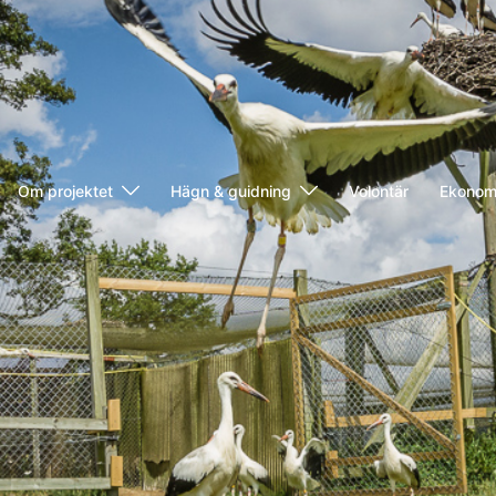
Om projektet
Hägn & guidning
Volontär
Ekonomi