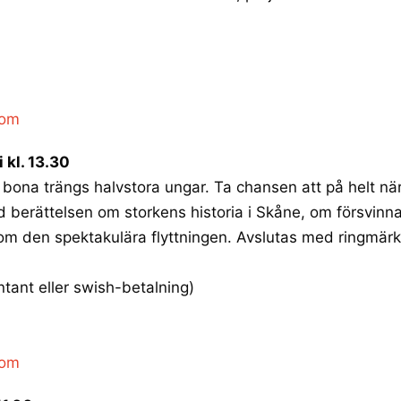
com
 kl. 13.30
 bona trängs halvstora ungar. Ta chansen att på helt när
d berättelsen om storkens historia i Skåne, om försvinn
om den spektakulära flyttningen. Avslutas med ringmärk
ntant eller swish-betalning)
com