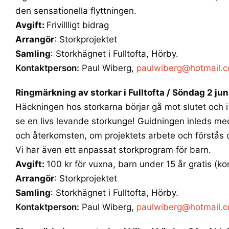
den sensationella flyttningen.
Avgift:
Frivillligt bidrag
Arrangör
: Storkprojektet
Samling
: Storkhägnet i Fulltofta, Hörby.
Kontaktperson:
Paul Wiberg,
paulwiberg@hotmail.
Ringmärkning av storkar i Fulltofta /
Söndag 2 juni
Häckningen hos storkarna börjar gå mot slutet och i
se en livs levande storkunge! Guidningen inleds me
och återkomsten, om projektets arbete och förstås 
Vi har även ett anpassat storkprogram för barn.
Avgift:
100 kr för vuxna, barn under 15 år gratis (ko
Arrangör
: Storkprojektet
Samling
: Storkhägnet i Fulltofta, Hörby.
Kontaktperson:
Paul Wiberg,
paulwiberg@hotmail.