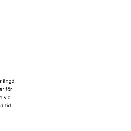
r mängd
er för
r vid
d tid.