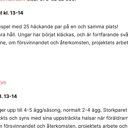
 kl. 13-14
ådespel med 25 häckande par på en och samma plats!
a håll. Ungar har börjat kläckas, och är fortfarande svå
kåne, om försvinnandet och återkomsten, projektets arbe
com
l. 13-14
 upp till 4-5 ägg/säsong, normalt 2-4 ägg. Storkparet 
äckts och syns med sina uppsträckta halsar när föräldrar
om försvinnandet och återkomsten, projektets arbete och