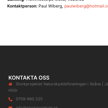
Kontaktperson:
Paul Wiberg,
paulwiberg@hotmail.
KONTAKTA OSS
Storkprojektet Naturskyddsföreningen i Skåne | J
Höör
0709-980 225
info@storkprojektet.se