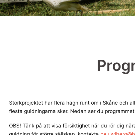
Prog
Storkprojektet har flera hägn runt om i Skåne och a
flesta guidningarna sker. Nedan ser du programmet
OBS! Tänk på att visa försiktighet när du rör dig när
guidning för större sällskap, kontakta
paulwiberg@h